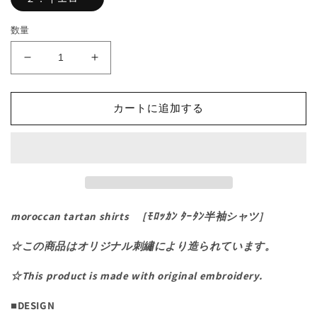
数量
moroccan
moroccan
tartan
tartan
shirts
shirts
[ﾓ
[ﾓ
カートに追加する
ﾛ
ﾛ
ｯ
ｯ
ｶ
ｶ
ﾝ
ﾝ
ﾀ
ﾀ
ｰ
ｰ
ﾀ
ﾀ
moroccan tartan shirts [ﾓﾛｯｶﾝ ﾀｰﾀﾝ半袖シャツ]
ﾝ
ﾝ
半
半
☆この商品はオリジナル刺繡により造られています。
袖
袖
☆This product is made with original embroidery.
シ
シ
ャ
ャ
■DESIGN
ツ]
ツ]