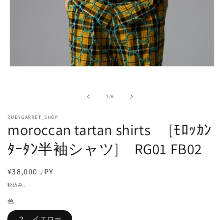
モ
ー
ダ
の
ル
1
/
6
で
メ
RUBYGARRET_SHOP
moroccan tartan shirts [ﾓﾛｯｶﾝ
デ
ィ
ア
ﾀｰﾀﾝ半袖シャツ] RG01 FB02
(1)
を
開
通
¥38,000 JPY
く
常
税込み。
価
色
格
２．イエロー