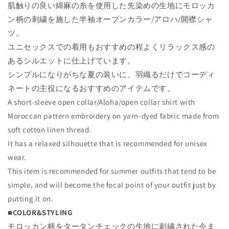
肌触りの良い綿麻の糸を使用した先染めの生地にモロッカ
RG01
RG01
FB02
FB02
ン柄の刺繍を施した半袖オープンカラー/アロハ/開襟シャ
の
の
ツ。
数
数
ユニセックスでの着用もおすすめの程よくリラックス感の
量
量
あるシルエットに仕上げています。
を
を
シンプルになりがちな夏の装いに、羽織るだけでコーディ
減
増
ネートの主役になるおすすめのアイテムです。
ら
や
A short-sleeve open collar/Aloha/open collar shirt with
す
す
Moroccan pattern embroidery on yarn-dyed fabric made from
soft cotton linen thread.
It has a relaxed silhouette that is recommended for unisex
wear.
This item is recommended for summer outfits that tend to be
simple, and will become the focal point of your outfit just by
putting it on.
■COLOR&STYLING
モロッカン柄をタータンチェックの生地に刺繡された今ま