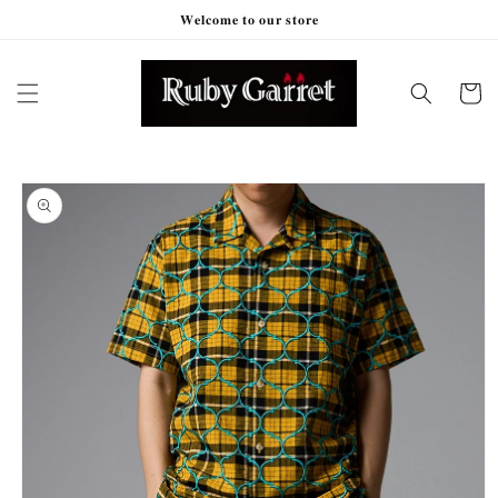
コンテ
𝐖𝐞𝐥𝐜𝐨𝐦𝐞 𝐭𝐨 𝐨𝐮𝐫 𝐬𝐭𝐨𝐫𝐞
ンツに
進む
カ
ー
ト
商品情
報にス
キップ