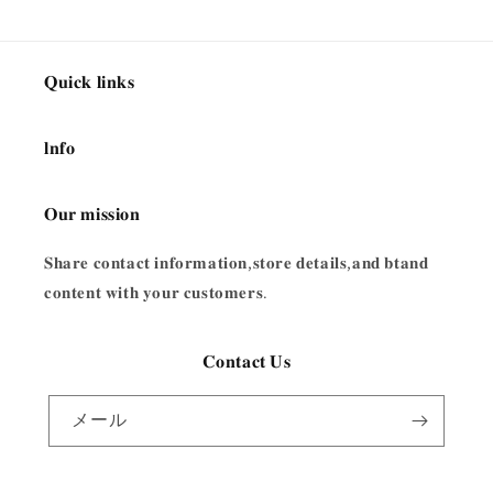
𝐐𝐮𝐢𝐜𝐤 𝐥𝐢𝐧𝐤𝐬
𝐥𝐧𝐟𝐨
𝐎𝐮𝐫 𝐦𝐢𝐬𝐬𝐢𝐨𝐧
𝐒𝐡𝐚𝐫𝐞 𝐜𝐨𝐧𝐭𝐚𝐜𝐭 𝐢𝐧𝐟𝐨𝐫𝐦𝐚𝐭𝐢𝐨𝐧,𝐬𝐭𝐨𝐫𝐞 𝐝𝐞𝐭𝐚𝐢𝐥𝐬,𝐚𝐧𝐝 𝐛𝐭𝐚𝐧𝐝
𝐜𝐨𝐧𝐭𝐞𝐧𝐭 𝐰𝐢𝐭𝐡 𝐲𝐨𝐮𝐫 𝐜𝐮𝐬𝐭𝐨𝐦𝐞𝐫𝐬.
𝐂𝐨𝐧𝐭𝐚𝐜𝐭 𝐔𝐬
メール